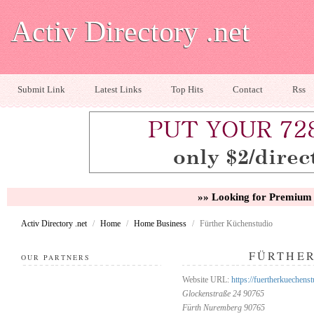
Activ Directory .net
Submit Link
Latest Links
Top Hits
Contact
Rss
»» Looking for Premium 
Activ Directory .net
/
Home
/
Home Business
/
Fürther Küchenstudio
FÜRTHE
OUR PARTNERS
Website URL:
https://fuertherkuechenst
Glockenstraße 24 90765
Fürth Nuremberg 90765