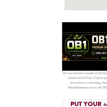
Discover premium cannabis at Obi Wan 
minutes from El Paso. Explore quali
accessories in a welcoming, th
obiwandispensary.com or call (50