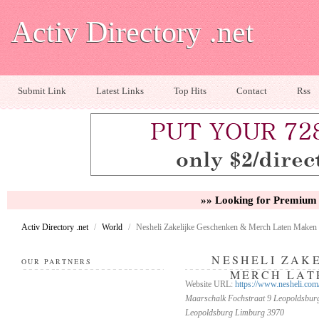
Activ Directory .net
Submit Link
Latest Links
Top Hits
Contact
Rss
»» Looking for Premium 
Activ Directory .net
/
World
/
Nesheli Zakelijke Geschenken & Merch Laten Maken
NESHELI ZAK
OUR PARTNERS
MERCH LAT
Website URL:
https://www.nesheli.com/
Maarschalk Fochstraat 9 Leopoldsbur
Leopoldsburg Limburg 3970