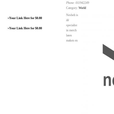
Phone:
011942249
Category:
World
Nesheli is
»
Your Link Here for $0.80
dé
specialist
»
Your Link Here for $0.80
in merch
laten
maken en